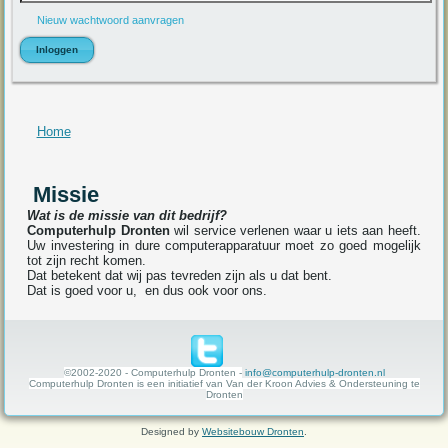
Nieuw wachtwoord aanvragen
U bent hier
Home
Missie
Wat is de missie van dit bedrijf?
Computerhulp Dronten
wil service verlenen waar u iets aan heeft.
Uw investering in dure computerapparatuur moet zo goed mogelijk
tot zijn recht komen.
Dat betekent dat wij pas tevreden zijn als u dat bent.
Dat is goed voor u, en dus ook voor ons.
©2002-2020 - Computerhulp Dronten -
info@computerhulp-dronten.nl
Computerhulp Dronten is een initiatief van Van der Kroon Advies & Ondersteuning te
Dronten
Designed by
Websitebouw Dronten
.