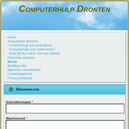
Computerhulp Dronten
Home
Aangeboden diensten
Computerhulp aan particulieren
Computerhulp voor ondernemers
(hulp bij) het maken van een website
Referentie websites
Missie
Bedrijfsprofiel
Algemene voorwaarden
Contactgegevens
Privacyverklaring
Gebruikerslogin
Gebruikersnaam
*
Wachtwoord
*